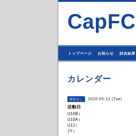
CapFC
トップページ
お知らせ
試合結果
カレンダー
2020-05-12 (Tue)
指定なし
活動日
U10B）
U10A）
U12）
JY）