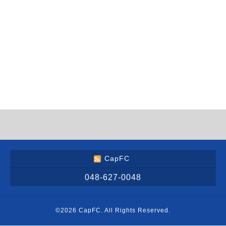
CapFC
048-627-0048
©2026
CapFC
. All Rights Reserved.