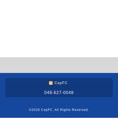
CapFC
048-627-0048
©2026
CapFC
. All Rights Reserved.