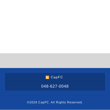
CapFC
048-627-0048
©2026
CapFC
. All Rights Reserved.