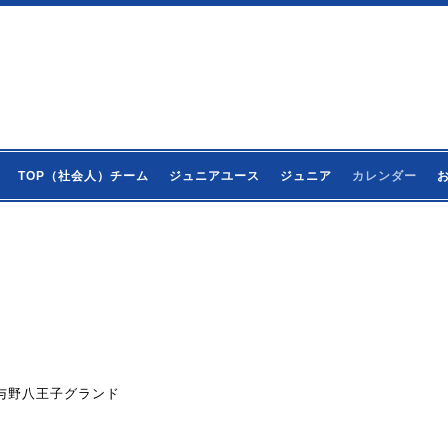
TOP（社会人）チーム
ジュニアユース
ジュニア
カレンダー
北＠与野八王子グランド