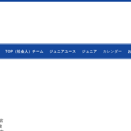
TOP（社会人）チーム
ジュニアユース
ジュニア
カレンダー
大宮
校