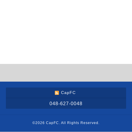
CapFC
048-627-0048
©2026
CapFC
. All Rights Reserved.