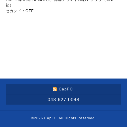
部）
セカンド：OFF
CapFC
048-627-0048
©2026
CapFC
. All Rights Reserved.