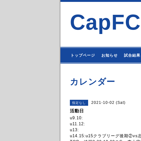
CapFC
トップページ
お知らせ
試合結果
カレンダー
2021-10-02 (Sat)
指定なし
活動日
u9.10:
u11.12:
u13:
u14.15:u15クラブリーグ後期②v