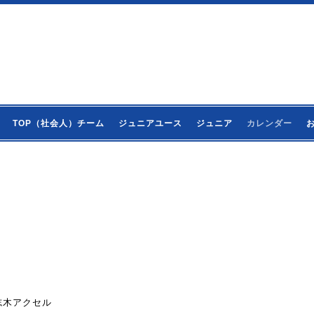
TOP（社会人）チーム
ジュニアユース
ジュニア
カレンダー
s志木アクセル