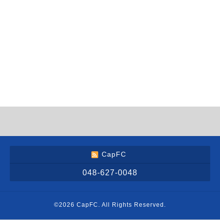
CapFC
048-627-0048
©2026
CapFC
. All Rights Reserved.