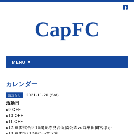
CapFC
MENU ▼
カレンダー
2021-11-20 (Sat)
指定なし
活動日
u9:OFF
u10:OFF
u11:OFF
u12:練習試合9-16鴻巣赤見台近隣公園vs鴻巣田間宮ほか
u13:練習10-12＠Cap東大宮