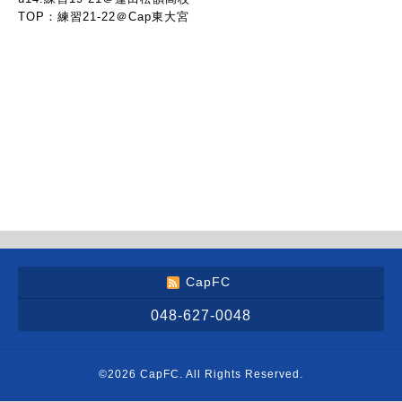
TOP：練習21-22＠Cap東大宮
CapFC
048-627-0048
©2026
CapFC
. All Rights Reserved.