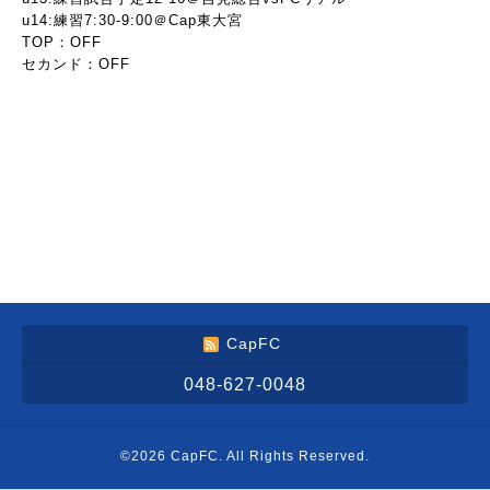
u14:練習7:30-9:00＠Cap東大宮
TOP：OFF
セカンド：OFF
CapFC
048-627-0048
©2026
CapFC
. All Rights Reserved.