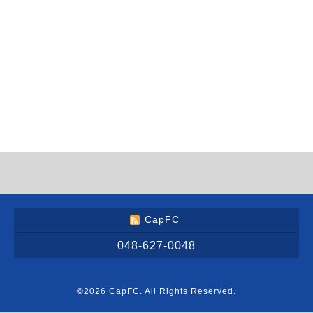
CapFC
048-627-0048
©2026
CapFC
. All Rights Reserved.