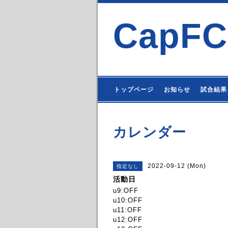
CapFC
トップページ
お知らせ
試合結果
カレンダー
2022-09-12 (Mon)
指定なし
活動日
u9:OFF
u10:OFF
u11:OFF
u12:OFF