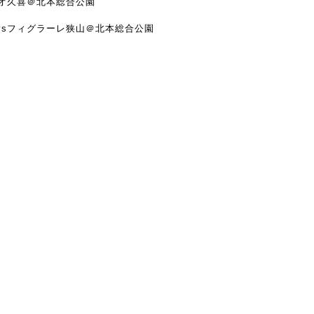
ルカオ久喜＠北本総合公園
0）vsフィグラーレ狭山＠北本総合公園