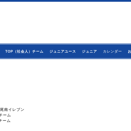
TOP（社会人）チーム
ジュニアユース
ジュニア
カレンダー
s上尾南イレブン
縄チーム
縄チーム