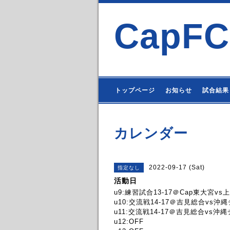
CapFC
トップページ
お知らせ
試合結果
カレンダー
2022-09-17 (Sat)
指定なし
活動日
u9:練習試合13-17＠Cap東大宮v
u10:交流戦14-17＠吉見総合vs沖
u11:交流戦14-17＠吉見総合vs沖
u12:OFF