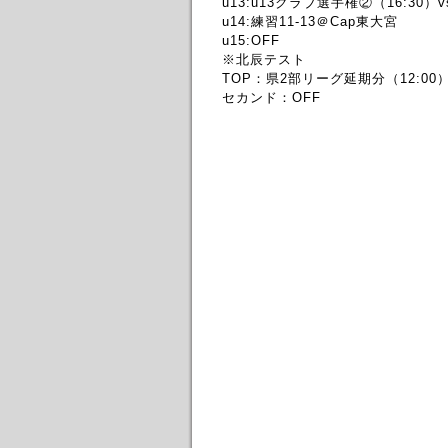
u13:u13クラブ選手権②（16:30）
u14:練習11-13＠Cap東大宮
u15:OFF
※北辰テスト
TOP：県2部リーグ延期分（12:0
セカンド：OFF