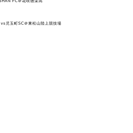
vsHAN FC＠花咲徳栄高
0）vs児玉町SC＠東松山陸上競技場