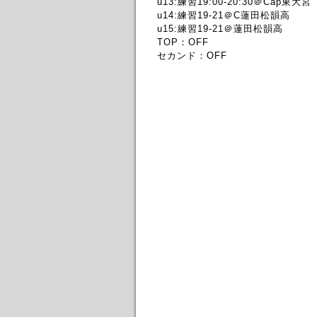
u13:練習19:00-20:30＠Cap東大宮
u14:練習19-21＠C蓮田松韻高
u15:練習19-21＠蓮田松韻高
TOP：OFF
セカンド：OFF