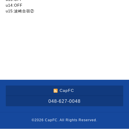
u14:OFF
u15:波崎合宿②
CapFC
048-627-0048
©2026
CapFC
. All Rights Reserved.