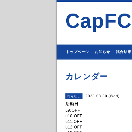
CapFC
トップページ
お知らせ
試合結果
カレンダー
2023-08-30 (Wed)
指定なし
活動日
u9:OFF
u10:OFF
u11:OFF
u12:OFF