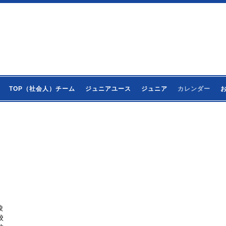
TOP（社会人）チーム
ジュニアユース
ジュニア
カレンダー
校
校