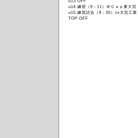
u13:OFF
u14:練習（9－11）＠Ｃａｐ東大宮
u15:練習試合（9：30）vs大宮工
TOP:OFF