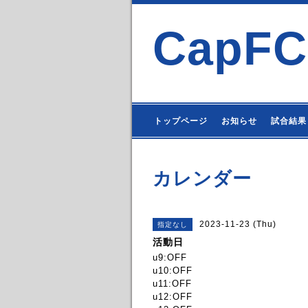
CapFC
トップページ
お知らせ
試合結果
カレンダー
2023-11-23 (Thu)
指定なし
活動日
u9:OFF
u10:OFF
u11:OFF
u12:OFF