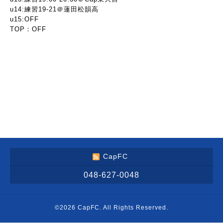
u14:練習19-21＠蓮田松韻高
u15:OFF
TOP：OFF
CapFC
048-627-0048
©2026
CapFC
. All Rights Reserved.