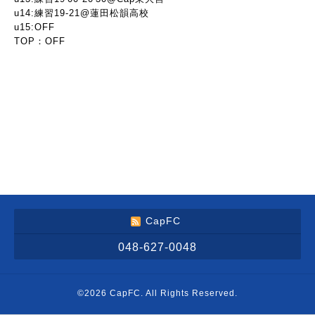
u14:練習19-21@蓮田松韻高校
u15:OFF
TOP：OFF
CapFC
048-627-0048
©2026
CapFC
. All Rights Reserved.