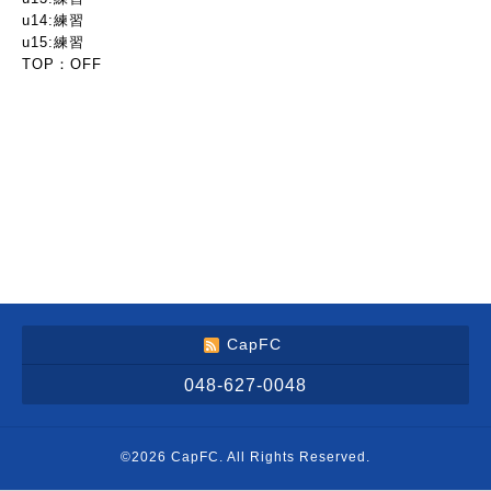
u14:練習
u15:練習
TOP：OFF
CapFC
048-627-0048
©2026
CapFC
. All Rights Reserved.