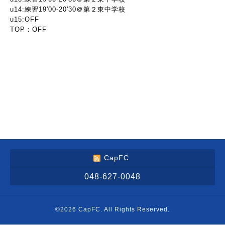
u14:練習19'00-20'30＠第２東中学校
u15:OFF
TOP：OFF
CapFC
048-627-0048
©2026
CapFC
. All Rights Reserved.