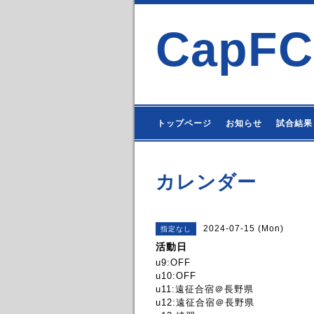
CapFC
トップページ
お知らせ
試合結果
カレンダー
2024-07-15 (Mon)
指定なし
活動日
u9:OFF
u10:OFF
u11:遠征合宿＠長野県
u12:遠征合宿＠長野県