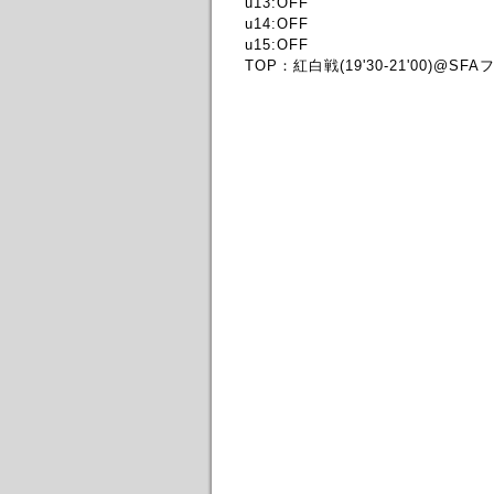
u13:OFF
u14:OFF
u15:OFF
TOP：紅白戦(19'30-21'00)@