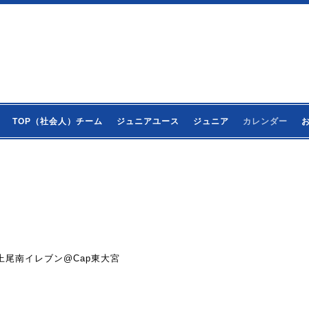
TOP（社会人）チーム
ジュニアユース
ジュニア
カレンダー
TT 上尾南イレブン@Cap東大宮