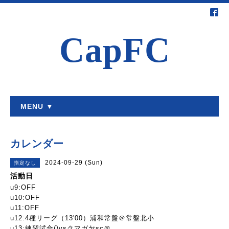
CapFC
MENU ▼
カレンダー
2024-09-29 (Sun)
指定なし
活動日
u9:OFF
u10:OFF
u11:OFF
u12:4種リーグ（13'00）浦和常盤＠常盤北小
u13:練習試合()vsクマガヤsc＠