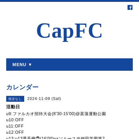
CapFC
MENU ▼
カレンダー
2024-11-09 (Sat)
指定なし
活動日
u9:ファルカオ招待大会(8'30-15'00)@菖蒲運動公園
u10:OFF
u11:OFF
u12:OFF
u13:u13選手権⓷(16'00)vsソルース＠細田学園第2