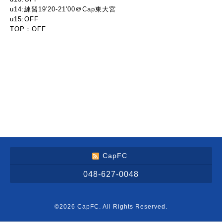
u14:練習19'20-21'00＠Cap東大宮
u15:OFF
TOP：OFF
CapFC
048-627-0048
©2026
CapFC
. All Rights Reserved.