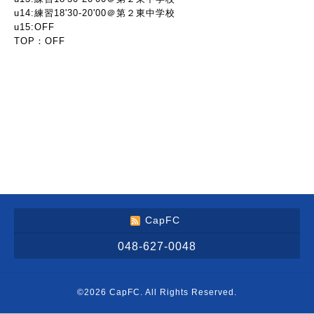
u14:練習18'30-20'00＠第２東中学校
u15:OFF
TOP：OFF
CapFC
048-627-0048
©2026
CapFC
. All Rights Reserved.