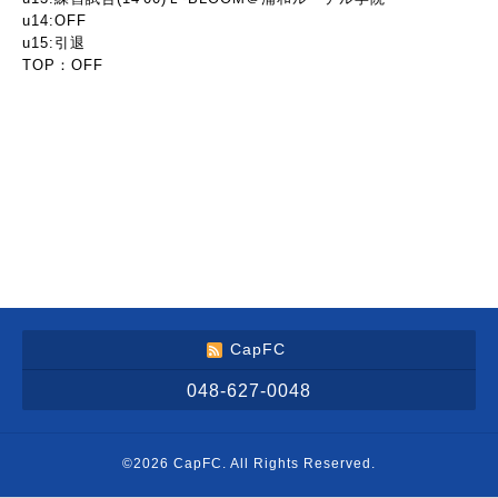
u14:OFF
u15:引退
TOP：OFF
CapFC
048-627-0048
©2026
CapFC
. All Rights Reserved.