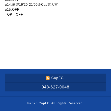
u14:練習19'20-21'00＠Cap東大宮
u15:OFF
TOP：OFF
CapFC
048-627-0048
©2026
CapFC
. All Rights Reserved.