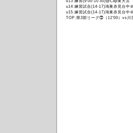
u13:練習(9'00-10'30)@Cap東大宮
u14:練習試合(14-17)鴻巣赤見台
u15:練習試合(14-17)鴻巣赤見台
TOP:県3部リーグ⓻（12'00）vs