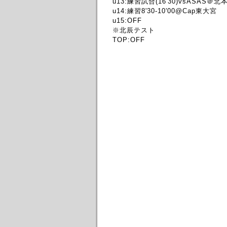
u13:練習試合(16'30)vsASAS＠
u14:練習8'30-10'00@Cap東大宮
u15:OFF
※北辰テスト
TOP:OFF