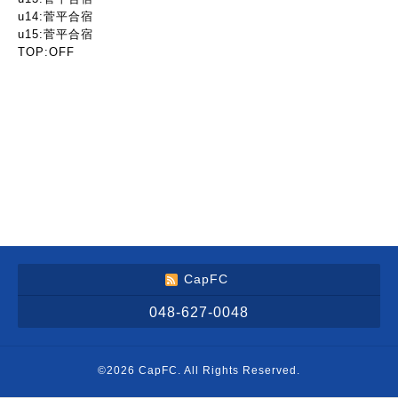
u14:菅平合宿
u15:菅平合宿
TOP:OFF
CapFC
048-627-0048
©2026
CapFC
. All Rights Reserved.