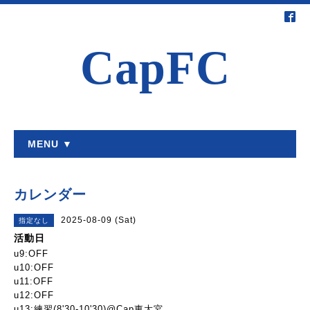
CapFC
MENU ▼
カレンダー
2025-08-09 (Sat)
指定なし
活動日
u9:OFF
u10:OFF
u11:OFF
u12:OFF
u13:練習(8'30-10'30)@Cap東大宮