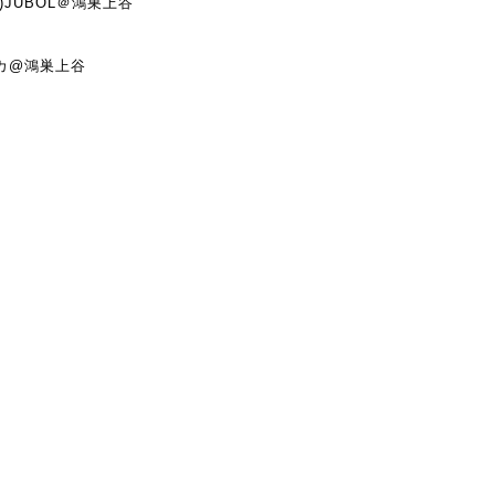
5)JUBOL＠鴻巣上谷
オカ@鴻巣上谷