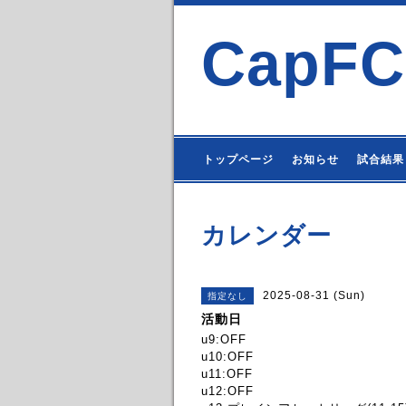
CapFC
トップページ
お知らせ
試合結果
カレンダー
2025-08-31 (Sun)
指定なし
活動日
u9:OFF
u10:OFF
u11:OFF
u12:OFF