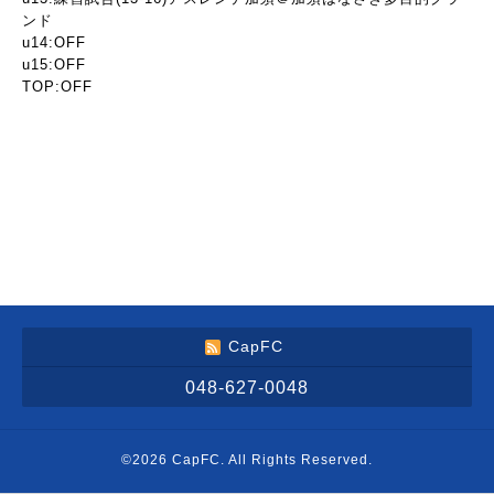
ンド
u14:OFF
u15:OFF
TOP:OFF
CapFC
048-627-0048
©2026
CapFC
. All Rights Reserved.