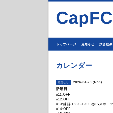
CapFC
トップページ
お知らせ
試合結果
カレンダー
2026-04-20 (Mon)
指定なし
活動日
u11:OFF
u12:OFF
u13:練習(18'20-19'50)@ISスポ
u14:OFF