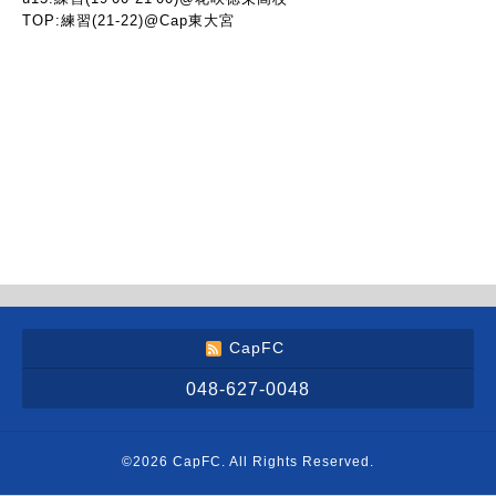
TOP:練習(21-22)@Cap東大宮
CapFC
048-627-0048
©2026
CapFC
. All Rights Reserved.