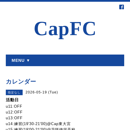
CapFC
MENU ▼
カレンダー
2026-05-19 (Tue)
指定なし
活動日
u11:OFF
u12:OFF
u13:OFF
u14:練習(19'30-21'00)@Cap東大宮
u15:練習(19'00-21'00)@花咲徳栄高校