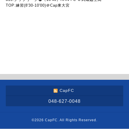
TOP:練習(8'30-10'00)＠Cap東大宮
CapFC
048-627-0048
©2026
CapFC
. All Rights Reserved.