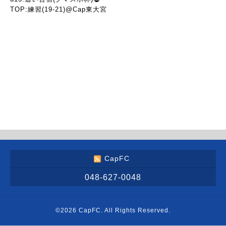
TOP:練習(19-21)@Cap東大宮
CapFC
048-627-0048
©2026
CapFC
. All Rights Reserved.