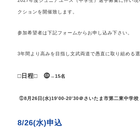
2027年度ジュニアユース（中学生）選手募集に伴い
クションを開催致します。
参加希望者は下記フォームからお申し込み下さい。
3年間より高みを目指し文武両道で愚直に取り組める
□日程□ ⓺
→15名
⓺
8
月26日(水)
19'00-20'30＠さいたま市第二東中学
8/26(水)申込