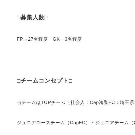
□募集人数□
FP→27名程度 GK→3名程度
□チームコンセプト□
当チームはTOPチーム（社会人：Cap鴻巣FC：埼玉
ジュニアユースチーム（CapFC）・ジュニアチーム（C