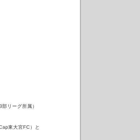
県3部リーグ所属）
ap東大宮FC）と