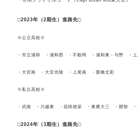
□2023年（2期生）進路先□
※公立高校※
・市立浦和 ・浦和西 ・不動岡 ・浦和東・与野 ・
・大宮南 ・大宮光陵 ・上尾南 ・栗橋北彩
※私立高校※
・武南 ・川越東 ・花咲徳栄 ・東農大三 ・開智 ・
□2024年（3期生）進路先□